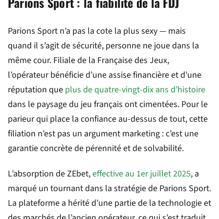
Parions Sport : la fiabilité de la FDJ
Parions Sport n’a pas la cote la plus sexy — mais
quand il s’agit de sécurité, personne ne joue dans la
même cour. Filiale de la Française des Jeux,
l’opérateur bénéficie d’une assise financière et d’une
réputation que
plus de quatre-vingt-dix ans d’histoire
dans le paysage du jeu français ont cimentées. Pour le
parieur qui place la confiance au-dessus de tout, cette
filiation n’est pas un argument marketing : c’est une
garantie concrète de pérennité et de solvabilité.
L’absorption de ZEbet,
effective au 1er juillet 2025
, a
marqué un tournant dans la stratégie de Parions Sport.
La plateforme a hérité d’une partie de la technologie et
des marchés de l’ancien opérateur, ce qui s’est traduit