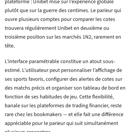
plateforme : Unibet mise sur l’expérience globale
plutôt que sur la guerre des centimes. Le parieur qui
ouvre plusieurs comptes pour comparer les cotes
trouvera régulièrement Unibet en deuxième ou
troisième position sur les marchés 1N2, rarement en
tête.
L’interface paramétrable constitue un atout sous-
estimé. L’utilisateur peut personnaliser l’affichage de
ses sports favoris, configurer des alertes de cotes sur
des matchs précis et organiser son tableau de bord en
fonction de ses habitudes de jeu. Cette flexibilité,
banale sur les plateformes de trading financier, reste
rare chez les bookmakers — et elle fait une différence
appréciable pour le parieur qui suit simultanément