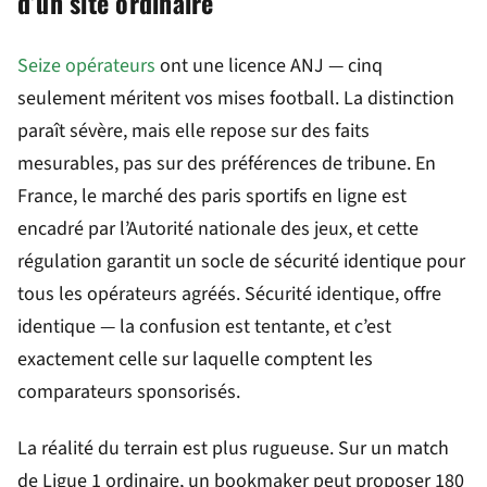
d’un site ordinaire
Seize opérateurs
ont une licence ANJ — cinq
seulement méritent vos mises football. La distinction
paraît sévère, mais elle repose sur des faits
mesurables, pas sur des préférences de tribune. En
France, le marché des paris sportifs en ligne est
encadré par l’Autorité nationale des jeux, et cette
régulation garantit un socle de sécurité identique pour
tous les opérateurs agréés. Sécurité identique, offre
identique — la confusion est tentante, et c’est
exactement celle sur laquelle comptent les
comparateurs sponsorisés.
La réalité du terrain est plus rugueuse. Sur un match
de Ligue 1 ordinaire, un bookmaker peut proposer 180