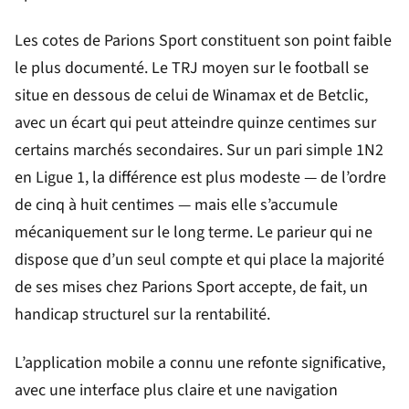
Les cotes de Parions Sport constituent son point faible
le plus documenté. Le TRJ moyen sur le football se
situe en dessous de celui de Winamax et de Betclic,
avec un écart qui peut atteindre quinze centimes sur
certains marchés secondaires. Sur un pari simple 1N2
en Ligue 1, la différence est plus modeste — de l’ordre
de cinq à huit centimes — mais elle s’accumule
mécaniquement sur le long terme. Le parieur qui ne
dispose que d’un seul compte et qui place la majorité
de ses mises chez Parions Sport accepte, de fait, un
handicap structurel sur la rentabilité.
L’application mobile a connu une refonte significative,
avec une interface plus claire et une navigation