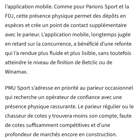
l’application mobile. Comme pour Parions Sport et la
FDJ, cette présence physique permet des dépôts en
espèces et crée un point de contact supplémentaire
avec le parieur. L’application mobile, longtemps jugée
en retard sur la concurrence, a bénéficié d’une refonte
qui l’a rendue plus fluide et plus lisible, sans toutefois
atteindre le niveau de finition de Betclic ou de
Winamax.
PMU Sport s’adresse en priorité au parieur occasionnel
qui recherche un opérateur de confiance avec une
présence physique rassurante. Le parieur régulier ou le
chasseur de cotes y trouvera moins son compte, faute
de cotes suffisamment compétitives et d’une
profondeur de marchés encore en construction.