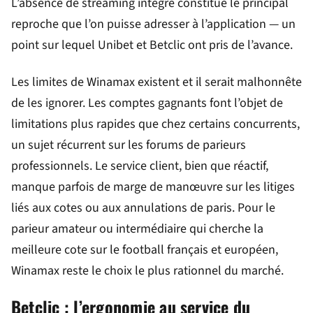
L’absence de streaming intégré constitue le principal
reproche que l’on puisse adresser à l’application — un
point sur lequel Unibet et Betclic ont pris de l’avance.
Les limites de Winamax existent et il serait malhonnête
de les ignorer. Les comptes gagnants font l’objet de
limitations plus rapides que chez certains concurrents,
un sujet récurrent sur les forums de parieurs
professionnels. Le service client, bien que réactif,
manque parfois de marge de manœuvre sur les litiges
liés aux cotes ou aux annulations de paris. Pour le
parieur amateur ou intermédiaire qui cherche la
meilleure cote sur le football français et européen,
Winamax reste le choix le plus rationnel du marché.
Betclic : l’ergonomie au service du