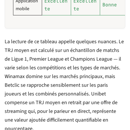
Application
Excellen
Excellen
Bonne
mobile
te
te
La lecture de ce tableau appelle quelques nuances. Le
TRJ moyen est calculé sur un échantillon de matchs
de Ligue 1, Premier League et Champions League — il
varie selon les compétitions et les types de marchés.
Winamax domine sur les marchés principaux, mais
Betclic se rapproche sensiblement sur les paris
joueurs et les combinés personnalisés. Unibet
compense un TRJ moyen en retrait par une offre de
streaming qui, pour le parieur en direct, représente
une valeur ajoutée difficilement quantifiable en
pourcentage.