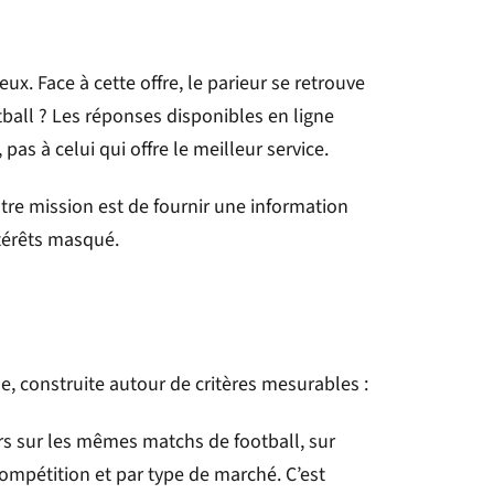
ux. Face à cette offre, le parieur se retrouve
ball ? Les réponses disponibles en ligne
as à celui qui offre le meilleur service.
tre mission est de fournir une information
ntérêts masqué.
 construite autour de critères mesurables :
s sur les mêmes matchs de football, sur
mpétition et par type de marché. C’est