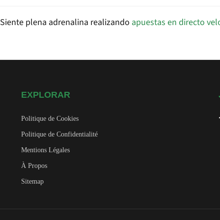
 Siente plena adrenalina realizando
apuestas en directo vel
EXPLORAR
Politique de Cookies
Politique de Confidentialité
Mentions Légales
À Propos
Sitemap