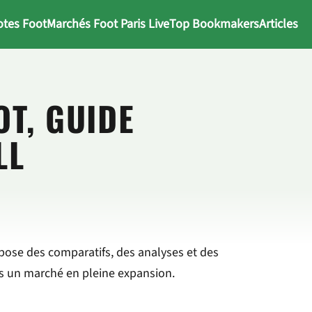
otes Foot
Marchés Foot
Paris Live
Top Bookmakers
Articles
T, GUIDE
LL
opose des comparatifs, des analyses et des
ns un marché en pleine expansion.