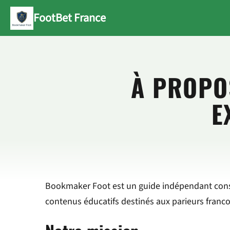
FootBet France
À PROPO
E
Bookmaker Foot est un guide indépendant consacr
contenus éducatifs destinés aux parieurs franc