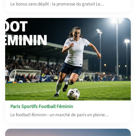
Le bonus sans dépôt : la promesse du gratuit Le...
Paris Sportifs Football Féminin
Le football féminin : un marché de paris en pleine...