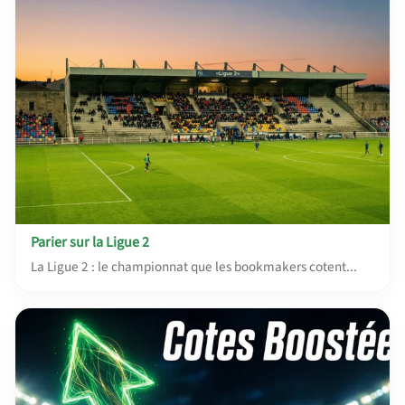
Parier sur la Ligue 2
La Ligue 2 : le championnat que les bookmakers cotent...