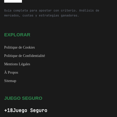
Guía completa para apostar con criterio. Análisis de
mercados, cuotas y estrategias ganadoras.
EXPLORAR
Politique de Cookies
Politique de Confidentialité
Mentions Légales
À Propos
Sitemap
JUEGO SEGURO
+18
Juego Seguro