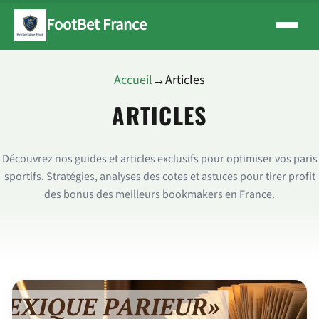
FootBet France
Accueil
→
Articles
ARTICLES
Découvrez nos guides et articles exclusifs pour optimiser vos paris
sportifs. Stratégies, analyses des cotes et astuces pour tirer profit
des bonus des meilleurs bookmakers en France.