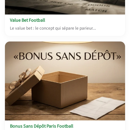
Value Bet Football
Le value bet : le concept qui sépare le parieur...
Bonus Sans Dépôt Paris Football